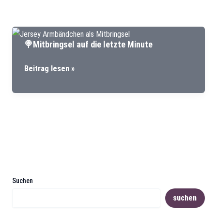
🍭Mitbringsel auf die letzte Minute
🍭
Beitrag lesen »
Mitbringsel
auf
die
letzte
Minute
Suchen
suchen