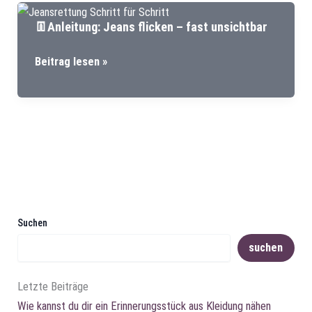
Taufkleid
👖Anleitung: Jeans flicken – fast unsichtbar
–
Erinnerungen,
👖
Beitrag lesen »
die
Anleitung:
weiterleben
Jeans
flicken
–
fast
unsichtbar
Suchen
suchen
Letzte Beiträge
Wie kannst du dir ein Erinnerungsstück aus Kleidung nähen