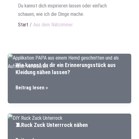
Du kannst dich inspirieren lassen oder einfach
schauen, wie ich die Dinge mache.
Start
Aus dem Nähzimmer
Wie kannst du dir ein Erinnerungsstück aus
Kleidung nähen lassen?
Wie
Beitrag lesen »
kannst
du
dir
ein
🧵Ruck Zuck Unterrrock nähen
Erinnerungsstück
aus