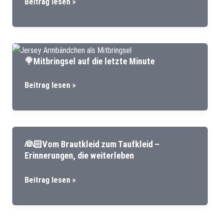
🧵
Beitrag lesen »
Kleidung
Ruck
nähen
Zuck
lassen?
Unterrrock
nähen
🍭Mitbringsel auf die letzte Minute
🍭
Beitrag lesen »
Mitbringsel
auf
die
letzte
👰🏻Vom Brautkleid zum Taufkleid –
Minute
Erinnerungen, die weiterleben
👰🏻
Beitrag lesen »
Vom
Brautkleid
zum