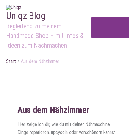
Zum
Inhalt
Uniqz Blog
springen
Begleitend zu meinem
Menu
Handmade-Shop – mit Infos &
Ideen zum Nachmachen
Start
Aus dem Nähzimmer
Aus dem Nähzimmer
Hier zeige ich dir, wie du mit deiner Nähmaschine
Dinge reparieren, upcyceln oder verschönern kannst.