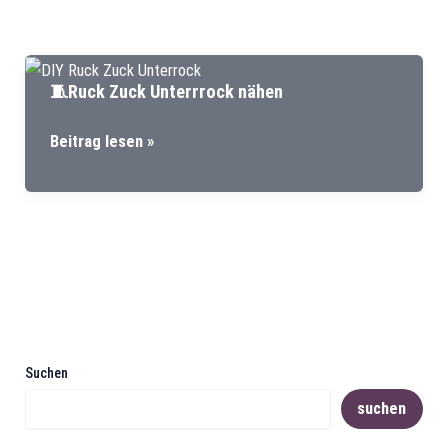
🧵Ruck Zuck Unterrrock nähen
🧵
Beitrag lesen »
Ruck
Zuck
Unterrrock
nähen
Suchen
suchen